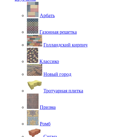
Арбать
Газонная решетка
Голландский кирпич
Классико
Новый город
Тротуарная плитка
Призма
Ромб
Сигма