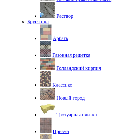
Раствор
Брусчатка
Арбать
Газонная решетка
Голландский кирпич
Классико
Новый город
Тротуарная плитка
Призма