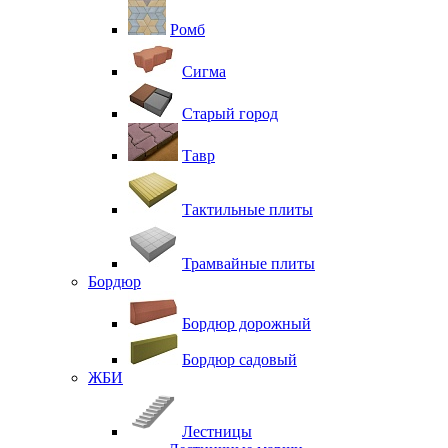
Ромб
Сигма
Старый город
Тавр
Тактильные плиты
Трамвайные плиты
Бордюр
Бордюр дорожный
Бордюр садовый
ЖБИ
Лестницы