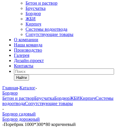
Бетон и раствор
Брусчатка
Бордюр
ЖБИ
Кирпич
Системы водоотвода
Сопутствующие товары
О компании
Наша команда
Производство
Галерея
Дизайн-проект
Контакты
Найти
Главная
-
Каталог
-
Бордюр
Бетон и раствор
Брусчатка
Бордюр
ЖБИ
Кирпич
Системы
водоотвода
Сопутствующие товары
-
Бордюр садовый
Бордюр дорожный
-
Поребрик 1000*300*80 коричневый