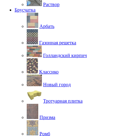
Раствор
Брусчатка
Арбать
Газонная решетка
Голландский кирпич
Классико
Новый город
Тротуарная плитка
Призма
Ромб