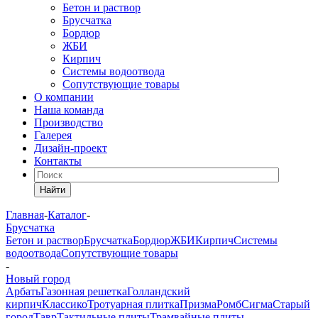
Бетон и раствор
Брусчатка
Бордюр
ЖБИ
Кирпич
Системы водоотвода
Сопутствующие товары
О компании
Наша команда
Производство
Галерея
Дизайн-проект
Контакты
Найти
Главная
-
Каталог
-
Брусчатка
Бетон и раствор
Брусчатка
Бордюр
ЖБИ
Кирпич
Системы
водоотвода
Сопутствующие товары
-
Новый город
Арбать
Газонная решетка
Голландский
кирпич
Классико
Тротуарная плитка
Призма
Ромб
Сигма
Старый
город
Тавр
Тактильные плиты
Трамвайные плиты