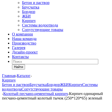
Бетон и раствор
Брусчатка
Бордюр
ЖБИ
Кирпич
Системы водоотвода
Сопутствующие товары
О компании
Наша команда
Производство
Галерея
Дизайн-проект
Контакты
Найти
Главная
-
Каталог
-
Кирпич
Бетон и раствор
Брусчатка
Бордюр
ЖБИ
Кирпич
Системы
водоотвода
Сопутствующие товары
-
Колотый песчано-цементный кирпич
-
Кирпич одинарный
песчано-цементный колотый тычок (250*120*65) зеленый