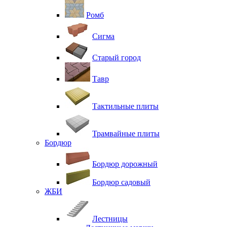
Ромб
Сигма
Старый город
Тавр
Тактильные плиты
Трамвайные плиты
Бордюр
Бордюр дорожный
Бордюр садовый
ЖБИ
Лестницы