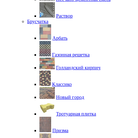
Раствор
Брусчатка
Арбать
Газонная решетка
Голландский кирпич
Классико
Новый город
Тротуарная плитка
Призма