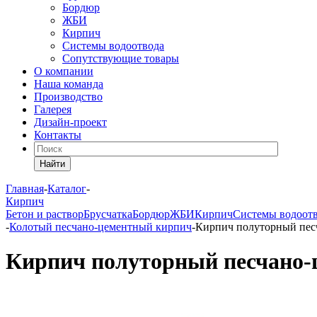
Бордюр
ЖБИ
Кирпич
Системы водоотвода
Сопутствующие товары
О компании
Наша команда
Производство
Галерея
Дизайн-проект
Контакты
Найти
Главная
-
Каталог
-
Кирпич
Бетон и раствор
Брусчатка
Бордюр
ЖБИ
Кирпич
Системы водоот
-
Колотый песчано-цементный кирпич
-
Кирпич полуторный пес
Кирпич полуторный песчано-