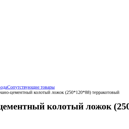
вода
Сопутствующие товары
чано-цементный колотый ложок (250*120*88) терракотовый
цементный колотый ложок (250