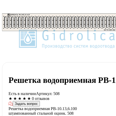
Решетка водоприемная РВ-10
Есть в наличии
Артикул:
508
★
★
★
★
★
0 отзывов
Задать вопрос
Решетка водоприемная РВ-10.13,6.100
штампованный стальной оцинк. 508