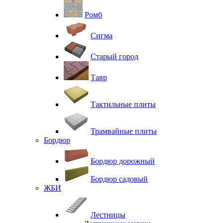
Ромб
Сигма
Старый город
Тавр
Тактильные плиты
Трамвайные плиты
Бордюр
Бордюр дорожный
Бордюр садовый
ЖБИ
Лестницы