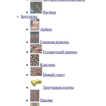
Раствор
Брусчатка
Арбать
Газонная решетка
Голландский кирпич
Классико
Новый город
Тротуарная плитка
Призма