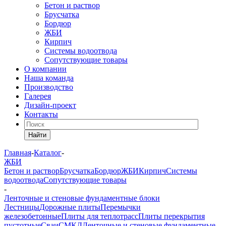
Бетон и раствор
Брусчатка
Бордюр
ЖБИ
Кирпич
Системы водоотвода
Сопутствующие товары
О компании
Наша команда
Производство
Галерея
Дизайн-проект
Контакты
Найти
Главная
-
Каталог
-
ЖБИ
Бетон и раствор
Брусчатка
Бордюр
ЖБИ
Кирпич
Системы
водоотвода
Сопутствующие товары
-
Ленточные и стеновые фундаментные блоки
Лестницы
Дорожные плиты
Перемычки
железобетонные
Плиты для теплотрасс
Плиты перекрытия
пустотные
Сваи
СМКД
Ленточные и стеновые фундаментные