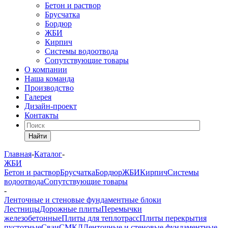
Бетон и раствор
Брусчатка
Бордюр
ЖБИ
Кирпич
Системы водоотвода
Сопутствующие товары
О компании
Наша команда
Производство
Галерея
Дизайн-проект
Контакты
Найти
Главная
-
Каталог
-
ЖБИ
Бетон и раствор
Брусчатка
Бордюр
ЖБИ
Кирпич
Системы
водоотвода
Сопутствующие товары
-
Ленточные и стеновые фундаментные блоки
Лестницы
Дорожные плиты
Перемычки
железобетонные
Плиты для теплотрасс
Плиты перекрытия
пустотные
Сваи
СМКД
Ленточные и стеновые фундаментные