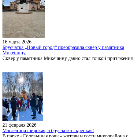
16 марта 2026
Брусчатка „Новый город“ преобразила сквер у памятника
Микешину.
Сквер у памятника Микешину давно стал точкой притяжения
21 февраля 2026
Масленица широкая, а брусчатка - крепкая!
В парке «Соловьиная роща» жители и гости микрорайона с