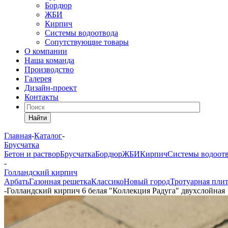
Бордюр
ЖБИ
Кирпич
Системы водоотвода
Сопутствующие товары
О компании
Наша команда
Производство
Галерея
Дизайн-проект
Контакты
Найти
Главная
-
Каталог
-
Брусчатка
Бетон и раствор
Брусчатка
Бордюр
ЖБИ
Кирпич
Системы водоот
-
Голландский кирпич
Арбать
Газонная решетка
Классико
Новый город
Тротуарная пли
-
Голландский кирпич 6 белая "Коллекция Радуга" двухслойная