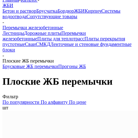
ЖБИ
Бетон и раствор
Брусчатка
Бордюр
ЖБИ
Кирпич
Системы
водоотвода
Сопутствующие товары
-
Перемычки железобетонные
Лестницы
Дорожные плиты
Перемычки
железобетонные
Плиты для теплотрасс
Плиты перекрытия
пустотные
Сваи
СМКД
Ленточные и стеновые фундаментные
блоки
-
Плоские ЖБ перемычки
Брусковые ЖБ перемычки
Прогоны ЖБ
Плоские ЖБ перемычки
Фильтр
По популярности
По алфавиту
По цене
шт