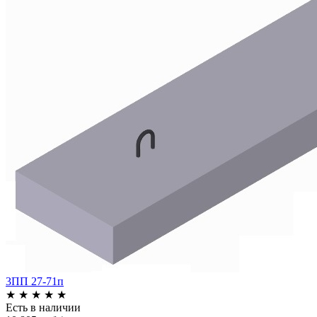
3ПП 27-71п
★
★
★
★
★
Есть в наличии