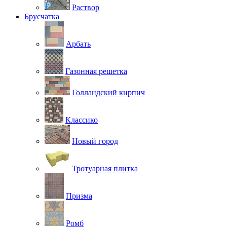
Раствор
Брусчатка
Арбать
Газонная решетка
Голландский кирпич
Классико
Новый город
Тротуарная плитка
Призма
Ромб