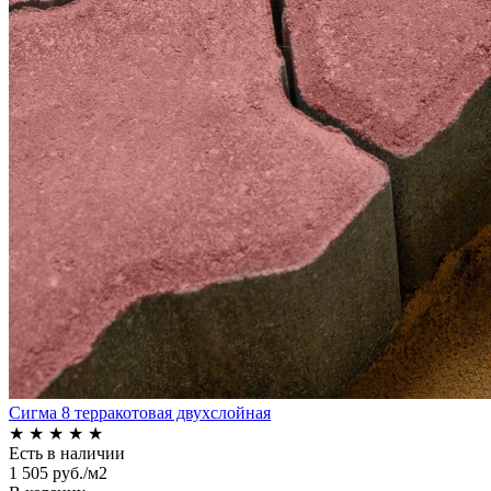
Сигма 8 терракотовая двухслойная
★
★
★
★
★
Есть в наличии
1 505 руб./м2