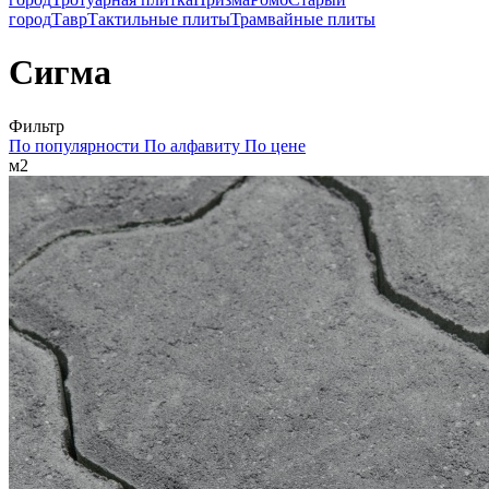
город
Тавр
Тактильные плиты
Трамвайные плиты
Сигма
Фильтр
По популярности
По алфавиту
По цене
м2