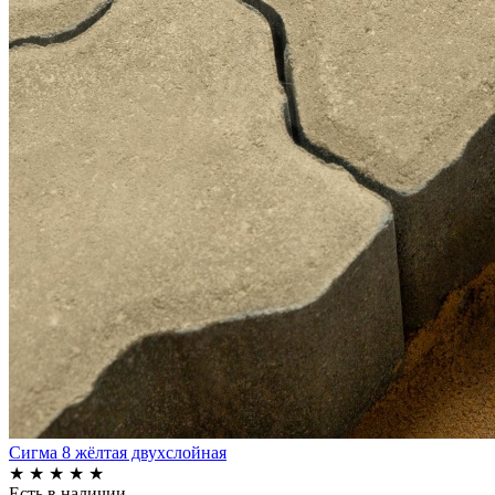
Сигма 8 жёлтая двухслойная
★
★
★
★
★
Есть в наличии