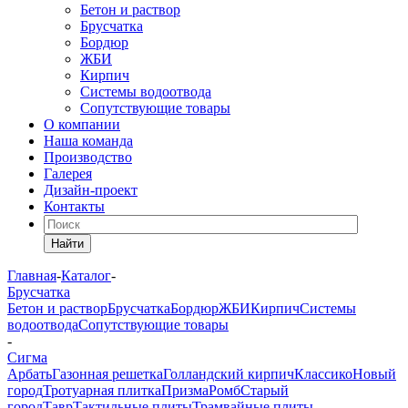
Бетон и раствор
Брусчатка
Бордюр
ЖБИ
Кирпич
Системы водоотвода
Сопутствующие товары
О компании
Наша команда
Производство
Галерея
Дизайн-проект
Контакты
Найти
Главная
-
Каталог
-
Брусчатка
Бетон и раствор
Брусчатка
Бордюр
ЖБИ
Кирпич
Системы
водоотвода
Сопутствующие товары
-
Сигма
Арбать
Газонная решетка
Голландский кирпич
Классико
Новый
город
Тротуарная плитка
Призма
Ромб
Старый
город
Тавр
Тактильные плиты
Трамвайные плиты