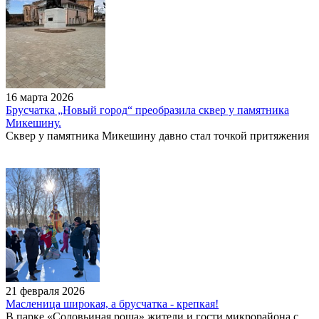
16 марта 2026
Брусчатка „Новый город“ преобразила сквер у памятника
Микешину.
Сквер у памятника Микешину давно стал точкой притяжения
21 февраля 2026
Масленица широкая, а брусчатка - крепкая!
В парке «Соловьиная роща» жители и гости микрорайона с