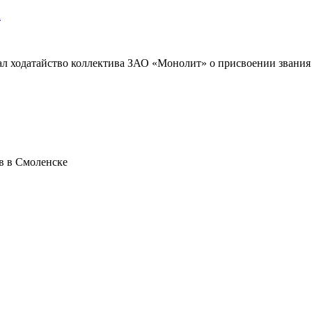
а
ал ходатайство коллектива ЗАО «Монолит» о присвоении звани
в в Смоленске