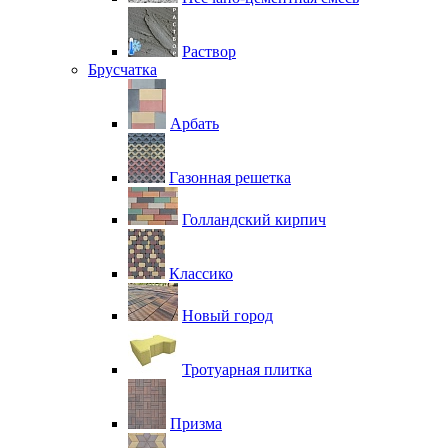
Раствор
Брусчатка
Арбать
Газонная решетка
Голландский кирпич
Классико
Новый город
Тротуарная плитка
Призма