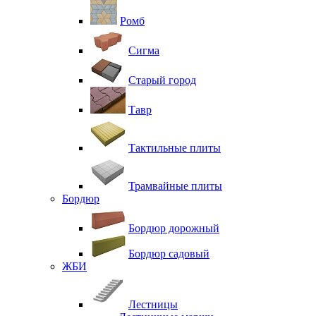
Ромб
Сигма
Старый город
Тавр
Тактильные плиты
Трамвайные плиты
Бордюр
Бордюр дорожный
Бордюр садовый
ЖБИ
Лестницы