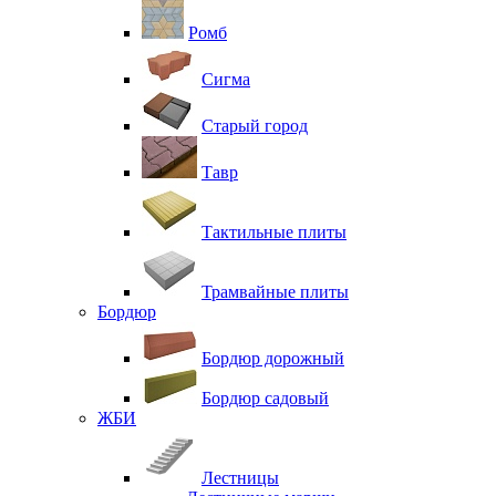
Ромб
Сигма
Старый город
Тавр
Тактильные плиты
Трамвайные плиты
Бордюр
Бордюр дорожный
Бордюр садовый
ЖБИ
Лестницы