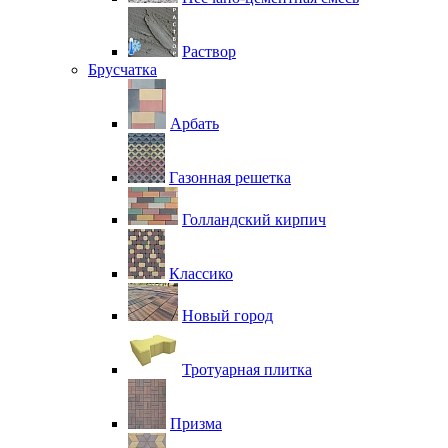
Раствор
Брусчатка
Арбать
Газонная решетка
Голландский кирпич
Классико
Новый город
Тротуарная плитка
Призма