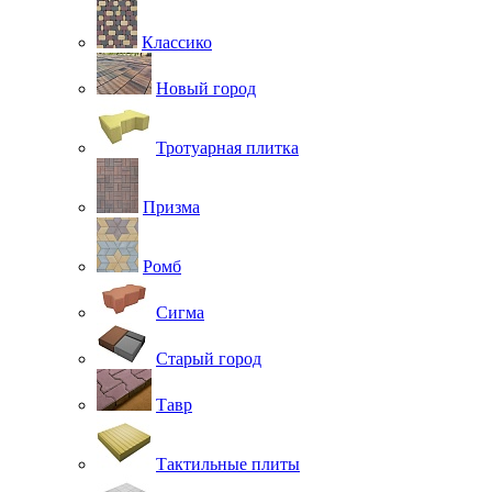
Классико
Новый город
Тротуарная плитка
Призма
Ромб
Сигма
Старый город
Тавр
Тактильные плиты