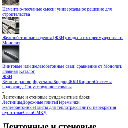
Цементно-песчаные смеси: универсальное решение для
строительства
Железобетонные изделия (ЖБИ): виды и их преимущества от
Монолит
Винтовые или железобетонные сваи: сравнение от Монолит.
Главная
-
Каталог
-
ЖБИ
Бетон и раствор
Брусчатка
Бордюр
ЖБИ
Кирпич
Системы
водоотвода
Сопутствующие товары
-
Ленточные и стеновые фундаментные блоки
Лестницы
Дорожные плиты
Перемычки
железобетонные
Плиты для теплотрасс
Плиты перекрытия
пустотные
Сваи
СМКД
Ленточные и стеновые