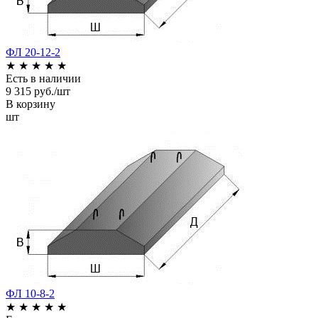
ФЛ 20-12-2
★
★
★
★
★
Есть в наличии
9 315 руб./шт
В корзину
шт
ФЛ 10-8-2
★
★
★
★
★