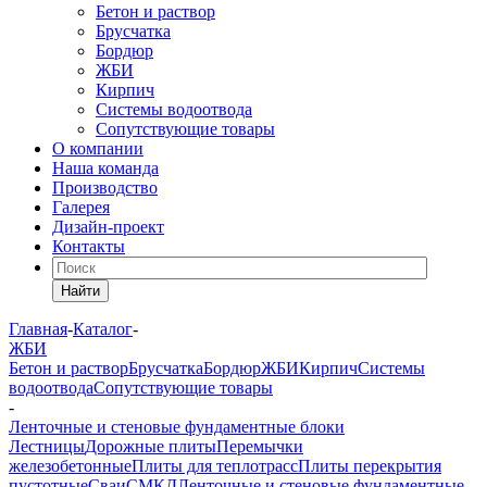
Бетон и раствор
Брусчатка
Бордюр
ЖБИ
Кирпич
Системы водоотвода
Сопутствующие товары
О компании
Наша команда
Производство
Галерея
Дизайн-проект
Контакты
Найти
Главная
-
Каталог
-
ЖБИ
Бетон и раствор
Брусчатка
Бордюр
ЖБИ
Кирпич
Системы
водоотвода
Сопутствующие товары
-
Ленточные и стеновые фундаментные блоки
Лестницы
Дорожные плиты
Перемычки
железобетонные
Плиты для теплотрасс
Плиты перекрытия
пустотные
Сваи
СМКД
Ленточные и стеновые фундаментные