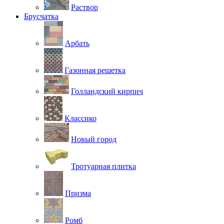
Раствор
Брусчатка
Арбать
Газонная решетка
Голландский кирпич
Классико
Новый город
Тротуарная плитка
Призма
Ромб