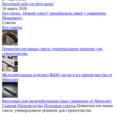
Весенний рейд по брусчатке
16 марта 2026
Брусчатка „Новый город“ преобразила сквер у памятника
Микешину.
Советы
Все советы
Цементно-песчаные смеси: универсальное решение для
строительства
Железобетонные изделия (ЖБИ): виды и их преимущества от
Монолит
Винтовые или железобетонные сваи: сравнение от Монолит.
Главная
-
Производство
-
Полезные советы
-
Цементно-песчаные
смеси: универсальное решение для строительства