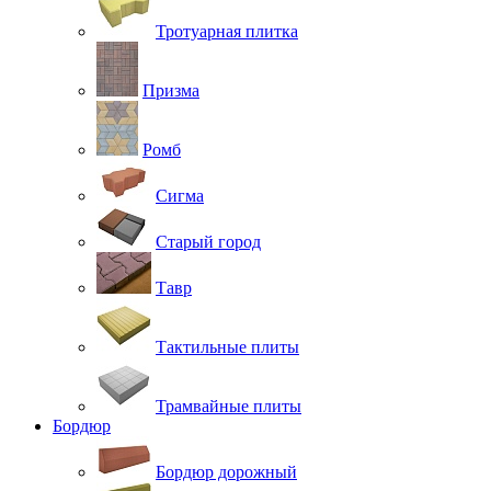
Тротуарная плитка
Призма
Ромб
Сигма
Старый город
Тавр
Тактильные плиты
Трамвайные плиты
Бордюр
Бордюр дорожный