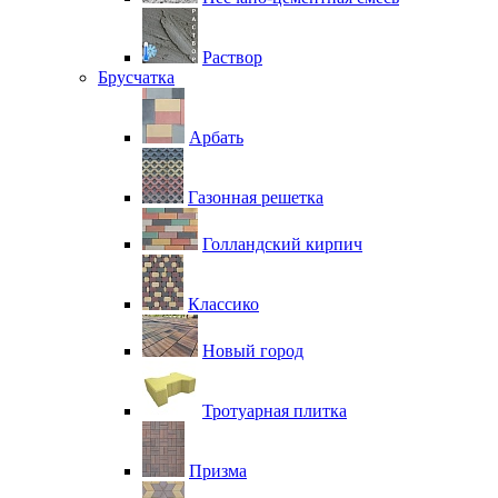
Раствор
Брусчатка
Арбать
Газонная решетка
Голландский кирпич
Классико
Новый город
Тротуарная плитка
Призма