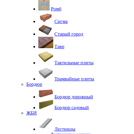
Ромб
Сигма
Старый город
Тавр
Тактильные плиты
Трамвайные плиты
Бордюр
Бордюр дорожный
Бордюр садовый
ЖБИ
Лестницы