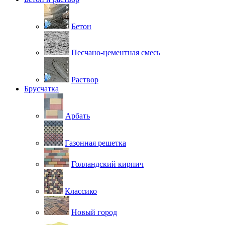
Бетон
Песчано-цементная смесь
Раствор
Брусчатка
Арбать
Газонная решетка
Голландский кирпич
Классико
Новый город