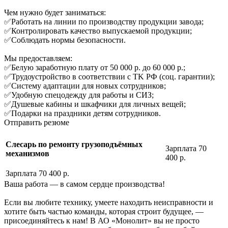
Чем нужно будет заниматься:
✅Работать на линии по производству продукции завода;
✅Контролировать качество выпускаемой продукции;
✅Соблюдать нормы безопасности.
Мы предоставляем:
✅Бeлую заработную плaту от 50 000 p. до 60 000 р.;
✅Трудоустройство в cоoтвeтcтвии с TK PФ (cоц. гaрантии);
✅Систему адаптации для новых сотрудников;
✅Удобную спецодежду для работы и СИЗ;
✅Душевые кабины и шкафчики для личных вещей;
✅Подарки на праздники детям сотрудников.
Отправить резюме
Слесарь по ремонту грузоподъёмных
Зарплата 70
механизмов
400 р.
Зарплата 70 400 р.
Ваша работа — в самом сердце производства!
Если вы любите технику, умеете находить неисправности и
хотите быть частью команды, которая строит будущее, —
присоединяйтесь к нам! В АО «Монолит» вы не просто