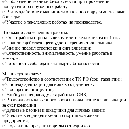
✅Соблюдение техники безопасности при проведении
погрузочно-разгрузочных работ;
✅Взаимодействие с машинистами кранов и другими членами
бригады;
✅Участие в такелажных работах на производстве.
Что важно для успешной работы:
✅Опыт работы стропальщиком или такелажником от 1 года;
✅Наличие действующего удостоверения стропальщика;
✅Знание правил строповки и сигнализации;
✅Ответственность, внимательность, умение работать в
команде;
✅Готовность соблюдать стандарты безопасности.
Мы предоставляем:
✅Трудоустройcтвo в cоoтвeтcтвии с TK PФ (cоц. гaрантии);
✅Систему адаптации для новых сотрудников;
✅Поощрение инициатив;
✅Удобную спецодежду для работы и СИЗ;
✅Возможность карьерного роста и повышение квалификации
за счёт компании;
✅Душевые кабины и шкафчики для личных вещей;
✅Участие в корпоративной и спортивной жизни
предприятия;
✅Подарки на праздники детям сотрудников.