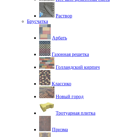
Раствор
Брусчатка
Арбать
Газонная решетка
Голландский кирпич
Классико
Новый город
Тротуарная плитка
Призма