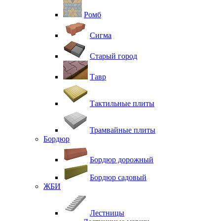
Ромб
Сигма
Старый город
Тавр
Тактильные плиты
Трамвайные плиты
Бордюр
Бордюр дорожный
Бордюр садовый
ЖБИ
Лестницы