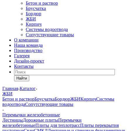
Бетон и раствор
Брусчатка
Бордюр
ЖБИ
Кирпич
Системы водоотвода
Сопутствующие товары
О компании
Наша команда
Производство
Галерея
Дизайн-проект
Контакты
Найти
Главная
-
Каталог
-
ЖБИ
Бетон и раствор
Брусчатка
Бордюр
ЖБИ
Кирпич
Системы
водоотвода
Сопутствующие товары
-
Перемычки железобетонные
Лестницы
Дорожные плиты
Перемычки
железобетонные
Плиты для теплотрасс
Плиты перекрытия
пустотные
Сваи
СМКД
Ленточные и стеновые фундаментные