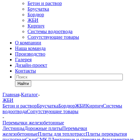
Бетон и раствор
Брусчатка
Бордюр
ЖБИ
Кирпич
Системы водоотвода
Сопутствующие товары
О компании
Наша команда
Производство
Галерея
Дизайн-проект
Контакты
Найти
Главная
-
Каталог
-
ЖБИ
Бетон и раствор
Брусчатка
Бордюр
ЖБИ
Кирпич
Системы
водоотвода
Сопутствующие товары
-
Перемычки железобетонные
Лестницы
Дорожные плиты
Перемычки
железобетонные
Плиты для теплотрасс
Плиты перекрытия
пустотные
Сваи
СМКД
Ленточные и стеновые фундаментные