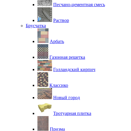
Песчано-цементная смесь
Раствор
Брусчатка
Арбать
Газонная решетка
Голландский кирпич
Классико
Новый город
Тротуарная плитка
Призма