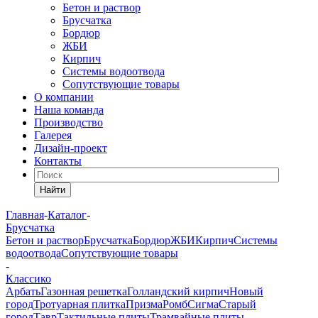
Бетон и раствор
Брусчатка
Бордюр
ЖБИ
Кирпич
Системы водоотвода
Сопутствующие товары
О компании
Наша команда
Производство
Галерея
Дизайн-проект
Контакты
Найти
Главная
-
Каталог
-
Брусчатка
Бетон и раствор
Брусчатка
Бордюр
ЖБИ
Кирпич
Системы
водоотвода
Сопутствующие товары
-
Классико
Арбать
Газонная решетка
Голландский кирпич
Новый
город
Тротуарная плитка
Призма
Ромб
Сигма
Старый
город
Тавр
Тактильные плиты
Трамвайные плиты