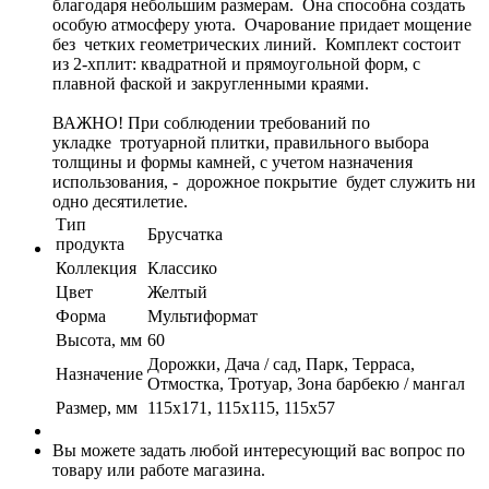
благодаря небольшим размерам. Она способна создать
особую атмосферу уюта. Очарование придает мощение
без четких геометрических линий. Комплект состоит
из 2-хплит: квадратной и прямоугольной форм, с
плавной фаской и закругленными краями.
ВАЖНО! При соблюдении требований по
укладке тротуарной плитки, правильного выбора
толщины и формы камней, с учетом назначения
использования, - дорожное покрытие будет служить ни
одно десятилетие.
Тип
Брусчатка
продукта
Коллекция
Классико
Цвет
Желтый
Форма
Мультиформат
Высота, мм
60
Дорожки, Дача / сад, Парк, Терраса,
Назначение
Отмостка, Тротуар, Зона барбекю / мангал
Размер, мм
115х171, 115х115, 115х57
Вы можете задать любой интересующий вас вопрос по
товару или работе магазина.