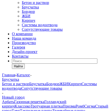
Бетон и раствор
Брусчатка
Бордюр
ЖБИ
Кирпич
Системы водоотвода
Сопутствующие товары
О компании
Наша команда
Производство
Галерея
Дизайн-проект
Контакты
Найти
Главная
-
Каталог
-
Брусчатка
Бетон и раствор
Брусчатка
Бордюр
ЖБИ
Кирпич
Системы
водоотвода
Сопутствующие товары
-
Новый город
Арбать
Газонная решетка
Голландский
кирпич
Классико
Тротуарная плитка
Призма
Ромб
Сигма
Старый
город
Тавр
Тактильные плиты
Трамвайные плиты