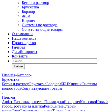
Бетон и раствор
Брусчатка
Бордюр
ЖБИ
Кирпич
Системы водоотвода
Сопутствующие товары
О компании
Наша команда
Производство
Галерея
Дизайн-проект
Контакты
Найти
Главная
-
Каталог
-
Брусчатка
Бетон и раствор
Брусчатка
Бордюр
ЖБИ
Кирпич
Системы
водоотвода
Сопутствующие товары
-
Призма
Арбать
Газонная решетка
Голландский кирпич
Классико
Новый
город
Тротуарная плитка
Ромб
Сигма
Старый
город
Тавр
Тактильные плиты
Трамвайные плиты