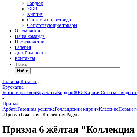
Бордюр
ЖБИ
Кирпич
Системы водоотвода
Сопутствующие товары
О компании
Наша команда
Производство
Галерея
Дизайн-проект
Контакты
Найти
Главная
-
Каталог
-
Брусчатка
Бетон и раствор
Брусчатка
Бордюр
ЖБИ
Кирпич
Системы водоот
-
Призма
Арбать
Газонная решетка
Голландский кирпич
Классико
Новый г
-
Призма 6 жёлтая "Коллекция Радуга"
Призма 6 жёлтая "Коллекция