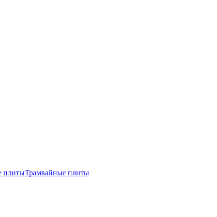
е плиты
Трамвайные плиты