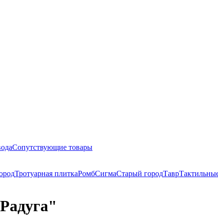
вода
Сопутствующие товары
ород
Тротуарная плитка
Ромб
Сигма
Старый город
Тавр
Тактильны
 Радуга"