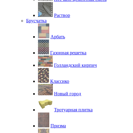
Раствор
Брусчатка
Арбать
Газонная решетка
Голландский кирпич
Классико
Новый город
Тротуарная плитка
Призма