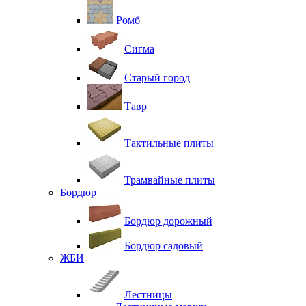
Ромб
Сигма
Старый город
Тавр
Тактильные плиты
Трамвайные плиты
Бордюр
Бордюр дорожный
Бордюр садовый
ЖБИ
Лестницы