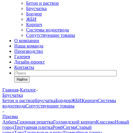
Бетон и раствор
Брусчатка
Бордюр
ЖБИ
Кирпич
Системы водоотвода
Сопутствующие товары
О компании
Наша команда
Производство
Галерея
Дизайн-проект
Контакты
Найти
Главная
-
Каталог
-
Брусчатка
Бетон и раствор
Брусчатка
Бордюр
ЖБИ
Кирпич
Системы
водоотвода
Сопутствующие товары
-
Призма
Арбать
Газонная решетка
Голландский кирпич
Классико
Новый
город
Тротуарная плитка
Ромб
Сигма
Старый
город
Тавр
Тактильные плиты
Трамвайные плиты