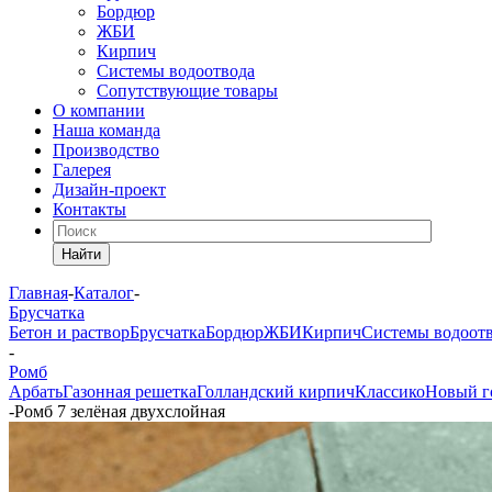
Бордюр
ЖБИ
Кирпич
Системы водоотвода
Сопутствующие товары
О компании
Наша команда
Производство
Галерея
Дизайн-проект
Контакты
Найти
Главная
-
Каталог
-
Брусчатка
Бетон и раствор
Брусчатка
Бордюр
ЖБИ
Кирпич
Системы водоот
-
Ромб
Арбать
Газонная решетка
Голландский кирпич
Классико
Новый г
-
Ромб 7 зелёная двухслойная