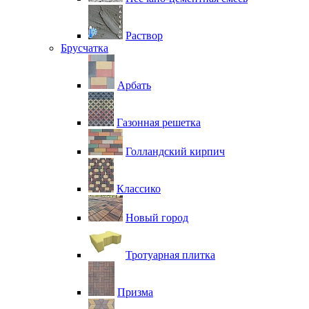
Раствор
Брусчатка
Арбать
Газонная решетка
Голландский кирпич
Классико
Новый город
Тротуарная плитка
Призма