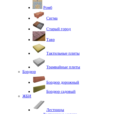
Ромб
Сигма
Старый город
Тавр
Тактильные плиты
Трамвайные плиты
Бордюр
Бордюр дорожный
Бордюр садовый
ЖБИ
Лестницы