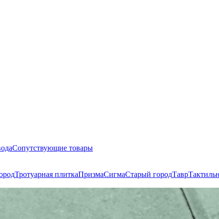
вода
Сопутствующие товары
ород
Тротуарная плитка
Призма
Сигма
Старый город
Тавр
Тактиль