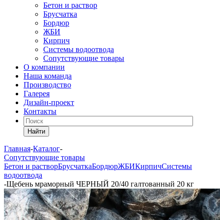
Бетон и раствор
Брусчатка
Бордюр
ЖБИ
Кирпич
Системы водоотвода
Сопутствующие товары
О компании
Наша команда
Производство
Галерея
Дизайн-проект
Контакты
Найти
Главная
-
Каталог
-
Сопутствующие товары
Бетон и раствор
Брусчатка
Бордюр
ЖБИ
Кирпич
Системы
водоотвода
-
Щебень мраморный ЧЕРНЫЙ 20/40 галтованный 20 кг