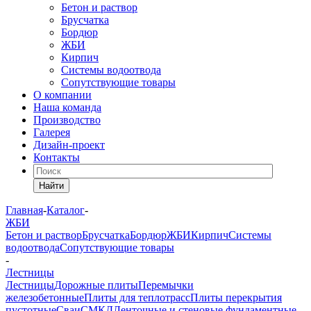
Бетон и раствор
Брусчатка
Бордюр
ЖБИ
Кирпич
Системы водоотвода
Сопутствующие товары
О компании
Наша команда
Производство
Галерея
Дизайн-проект
Контакты
Найти
Главная
-
Каталог
-
ЖБИ
Бетон и раствор
Брусчатка
Бордюр
ЖБИ
Кирпич
Системы
водоотвода
Сопутствующие товары
-
Лестницы
Лестницы
Дорожные плиты
Перемычки
железобетонные
Плиты для теплотрасс
Плиты перекрытия
пустотные
Сваи
СМКД
Ленточные и стеновые фундаментные