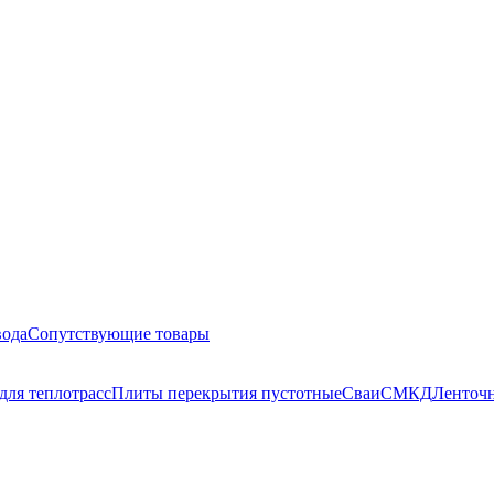
вода
Сопутствующие товары
для теплотрасс
Плиты перекрытия пустотные
Сваи
СМКД
Ленточн