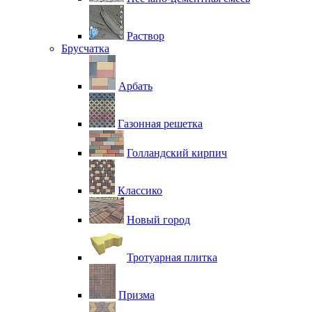
Раствор
Брусчатка
Арбать
Газонная решетка
Голландский кирпич
Классико
Новый город
Тротуарная плитка
Призма