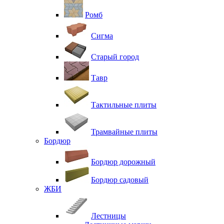
Ромб
Сигма
Старый город
Тавр
Тактильные плиты
Трамвайные плиты
Бордюр
Бордюр дорожный
Бордюр садовый
ЖБИ
Лестницы