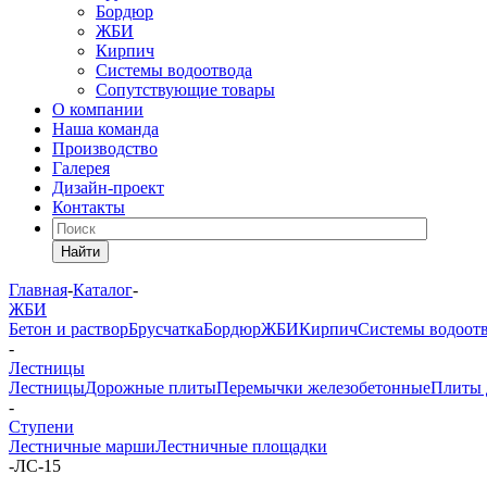
Бордюр
ЖБИ
Кирпич
Системы водоотвода
Сопутствующие товары
О компании
Наша команда
Производство
Галерея
Дизайн-проект
Контакты
Найти
Главная
-
Каталог
-
ЖБИ
Бетон и раствор
Брусчатка
Бордюр
ЖБИ
Кирпич
Системы водоот
-
Лестницы
Лестницы
Дорожные плиты
Перемычки железобетонные
Плиты 
-
Ступени
Лестничные марши
Лестничные площадки
-
ЛС-15