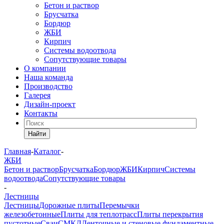
Бетон и раствор
Брусчатка
Бордюр
ЖБИ
Кирпич
Системы водоотвода
Сопутствующие товары
О компании
Наша команда
Производство
Галерея
Дизайн-проект
Контакты
Найти
Главная
-
Каталог
-
ЖБИ
Бетон и раствор
Брусчатка
Бордюр
ЖБИ
Кирпич
Системы
водоотвода
Сопутствующие товары
-
Лестницы
Лестницы
Дорожные плиты
Перемычки
железобетонные
Плиты для теплотрасс
Плиты перекрытия
пустотные
Сваи
СМКД
Ленточные и стеновые фундаментные