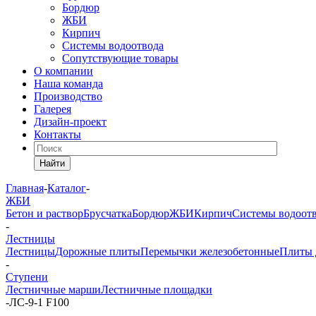
Бордюр
ЖБИ
Кирпич
Системы водоотвода
Сопутствующие товары
О компании
Наша команда
Производство
Галерея
Дизайн-проект
Контакты
Найти
Главная
-
Каталог
-
ЖБИ
Бетон и раствор
Брусчатка
Бордюр
ЖБИ
Кирпич
Системы водоот
-
Лестницы
Лестницы
Дорожные плиты
Перемычки железобетонные
Плиты 
-
Ступени
Лестничные марши
Лестничные площадки
-
ЛС-9-1 F100