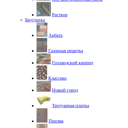
Раствор
Брусчатка
Арбать
Газонная решетка
Голландский кирпич
Классико
Новый город
Тротуарная плитка
Призма