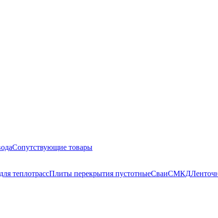
вода
Сопутствующие товары
для теплотрасс
Плиты перекрытия пустотные
Сваи
СМКД
Ленточн