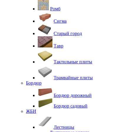
Ромб
Сигма
Старый город
Тавр
Тактильные плиты
Трамвайные плиты
Бордюр
Бордюр дорожный
Бордюр садовый
ЖБИ
Лестницы