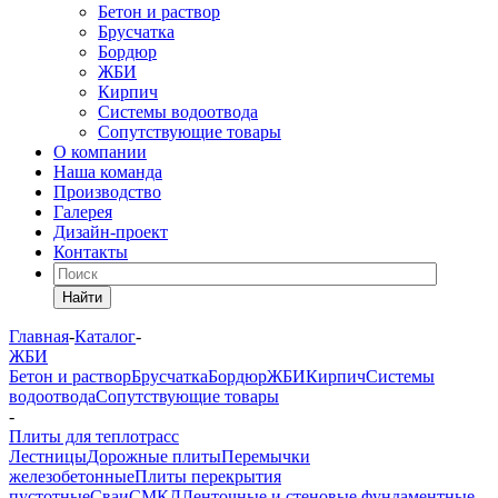
Бетон и раствор
Брусчатка
Бордюр
ЖБИ
Кирпич
Системы водоотвода
Сопутствующие товары
О компании
Наша команда
Производство
Галерея
Дизайн-проект
Контакты
Найти
Главная
-
Каталог
-
ЖБИ
Бетон и раствор
Брусчатка
Бордюр
ЖБИ
Кирпич
Системы
водоотвода
Сопутствующие товары
-
Плиты для теплотрасс
Лестницы
Дорожные плиты
Перемычки
железобетонные
Плиты перекрытия
пустотные
Сваи
СМКД
Ленточные и стеновые фундаментные