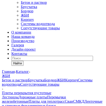
Бетон и раствор
Брусчатка
Бордюр
ЖБИ
Кирпич
Системы водоотвода
Сопутствующие товары
О компании
Наша команда
Производство
Галерея
Дизайн-проект
Контакты
Найти
Главная
-
Каталог
-
ЖБИ
Бетон и раствор
Брусчатка
Бордюр
ЖБИ
Кирпич
Системы
водоотвода
Сопутствующие товары
-
Плиты перекрытия пустотные
Лестницы
Дорожные плиты
Перемычки
железобетонные
Плиты для теплотрасс
Сваи
СМКД
Ленточные
и стеновые фундаментные блоки