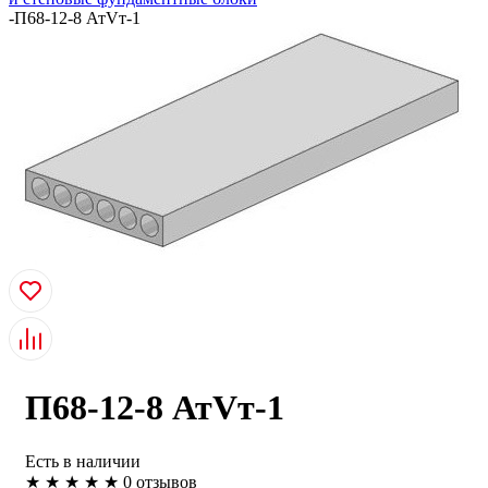
-
П68-12-8 АтVт-1
П68-12-8 АтVт-1
Есть в наличии
★
★
★
★
★
0 отзывов