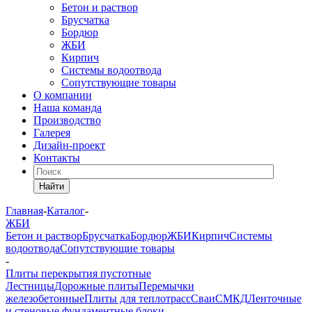
Бетон и раствор
Брусчатка
Бордюр
ЖБИ
Кирпич
Системы водоотвода
Сопутствующие товары
О компании
Наша команда
Производство
Галерея
Дизайн-проект
Контакты
Найти
Главная
-
Каталог
-
ЖБИ
Бетон и раствор
Брусчатка
Бордюр
ЖБИ
Кирпич
Системы
водоотвода
Сопутствующие товары
-
Плиты перекрытия пустотные
Лестницы
Дорожные плиты
Перемычки
железобетонные
Плиты для теплотрасс
Сваи
СМКД
Ленточные
и стеновые фундаментные блоки