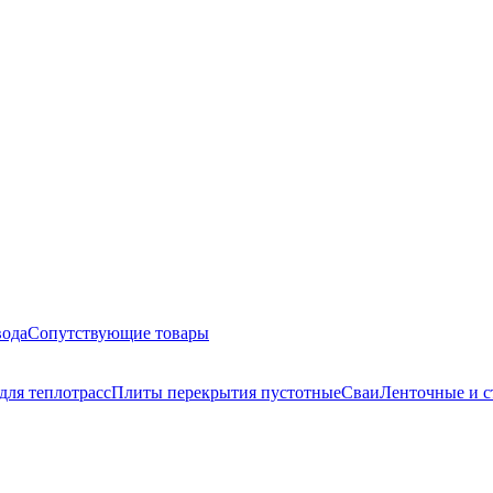
вода
Сопутствующие товары
для теплотрасс
Плиты перекрытия пустотные
Сваи
Ленточные и с