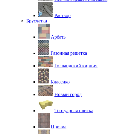
Раствор
Брусчатка
Арбать
Газонная решетка
Голландский кирпич
Классико
Новый город
Тротуарная плитка
Призма