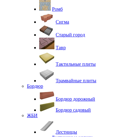
Ромб
Сигма
Старый город
Тавр
Тактильные плиты
Трамвайные плиты
Бордюр
Бордюр дорожный
Бордюр садовый
ЖБИ
Лестницы