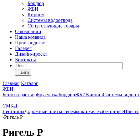
Бордюр
ЖБИ
Кирпич
Системы водоотвода
Сопутствующие товары
О компании
Наша команда
Производство
Галерея
Дизайн-проект
Контакты
Найти
Главная
-
Каталог
-
ЖБИ
Бетон и раствор
Брусчатка
Бордюр
ЖБИ
Кирпич
Системы водоот
-
СМКД
Лестницы
Дорожные плиты
Перемычки железобетонные
Плиты 
-
Ригель Р
Ригель Р