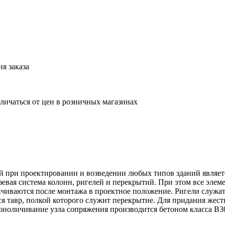
я заказа
тличаться от цен в розничных магазинах
 при проектировании и возведении любых типов зданий являет
ая система колонн, ригелей и перекрытий. При этом все элеме
ичиваются после монтажа в проектное положение. Ригели служа
я тавр, полкой которого служит перекрытие. Для придания жестк
ноличивание узла сопряжения производится бетоном класса В3