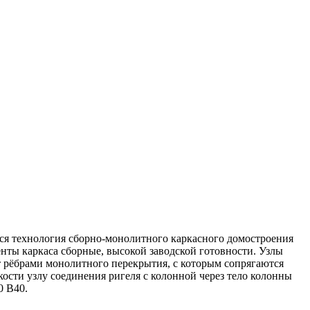
ся технология сборно-монолитного каркасного домостроения
нты каркаса сборные, высокой заводской готовности. Узлы
т рёбрами монолитного перекрытия, с которым сопрягаются
ости узлу соединения ригеля с колонной через тело колонны
0 В40.