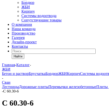
Бордюр
ЖБИ
Кирпич
Системы водоотвода
Сопутствующие товары
О компании
Наша команда
Производство
Галерея
Дизайн-проект
Контакты
Найти
Главная
-
Каталог
-
ЖБИ
Бетон и раствор
Брусчатка
Бордюр
ЖБИ
Кирпич
Системы водоот
-
Сваи
Лестницы
Дорожные плиты
Перемычки железобетонные
Плиты 
-
С 60.30-6
С 60.30-6