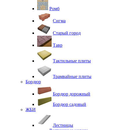
Ромб
Сигма
Старый город
Тавр
Тактильные плиты
Трамвайные плиты
Бордюр
Бордюр дорожный
Бордюр садовый
ЖБИ
Лестницы