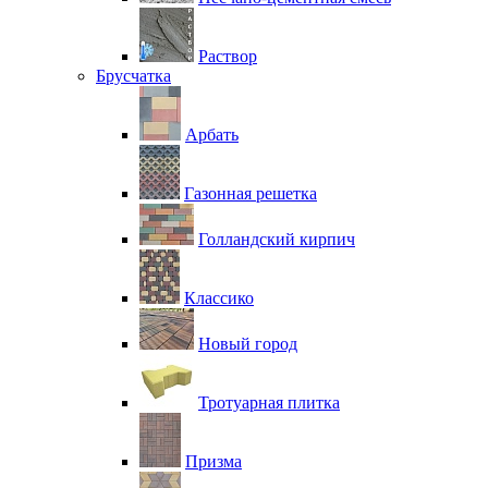
Раствор
Брусчатка
Арбать
Газонная решетка
Голландский кирпич
Классико
Новый город
Тротуарная плитка
Призма