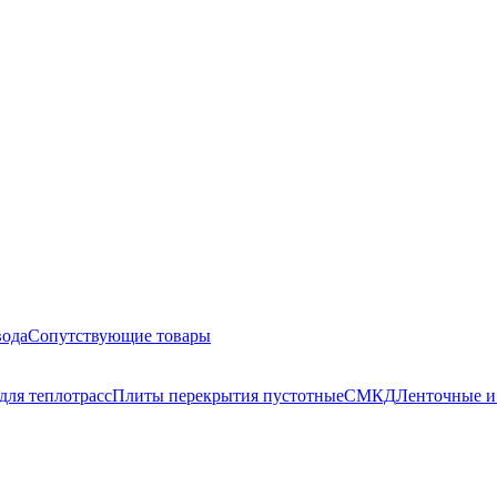
вода
Сопутствующие товары
для теплотрасс
Плиты перекрытия пустотные
СМКД
Ленточные и