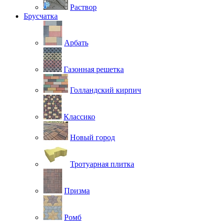
Раствор
Брусчатка
Арбать
Газонная решетка
Голландский кирпич
Классико
Новый город
Тротуарная плитка
Призма
Ромб