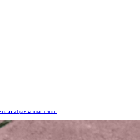
е плиты
Трамвайные плиты