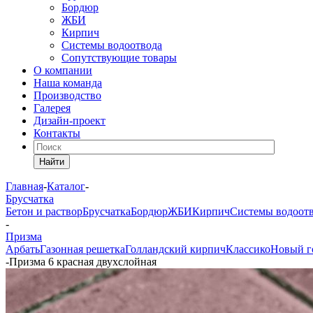
Бордюр
ЖБИ
Кирпич
Системы водоотвода
Сопутствующие товары
О компании
Наша команда
Производство
Галерея
Дизайн-проект
Контакты
Найти
Главная
-
Каталог
-
Брусчатка
Бетон и раствор
Брусчатка
Бордюр
ЖБИ
Кирпич
Системы водоот
-
Призма
Арбать
Газонная решетка
Голландский кирпич
Классико
Новый г
-
Призма 6 красная двухслойная