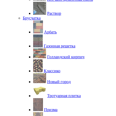
Раствор
Брусчатка
Арбать
Газонная решетка
Голландский кирпич
Классико
Новый город
Тротуарная плитка
Призма