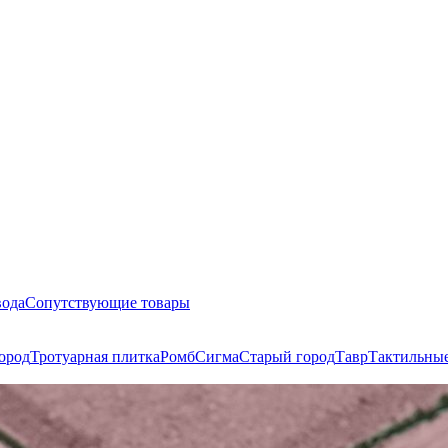
вода
Сопутствующие товары
ород
Тротуарная плитка
Ромб
Сигма
Старый город
Тавр
Тактильны