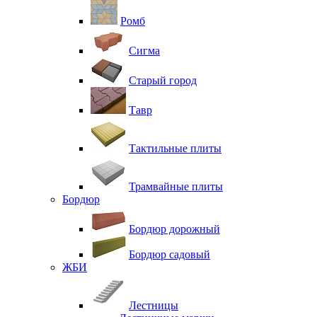
Ромб
Сигма
Старый город
Тавр
Тактильные плиты
Трамвайные плиты
Бордюр
Бордюр дорожный
Бордюр садовый
ЖБИ
Лестницы