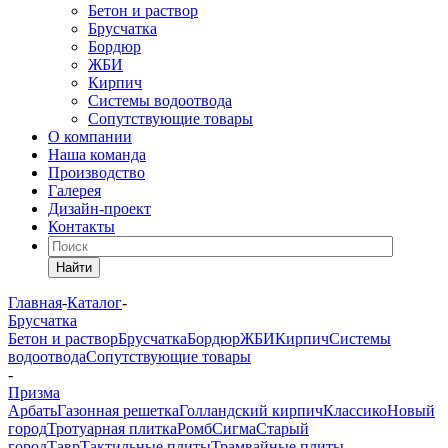
Бетон и раствор
Брусчатка
Бордюр
ЖБИ
Кирпич
Системы водоотвода
Сопутствующие товары
О компании
Наша команда
Производство
Галерея
Дизайн-проект
Контакты
Найти
Главная
-
Каталог
-
Брусчатка
Бетон и раствор
Брусчатка
Бордюр
ЖБИ
Кирпич
Системы
водоотвода
Сопутствующие товары
-
Призма
Арбать
Газонная решетка
Голландский кирпич
Классико
Новый
город
Тротуарная плитка
Ромб
Сигма
Старый
город
Тавр
Тактильные плиты
Трамвайные плиты