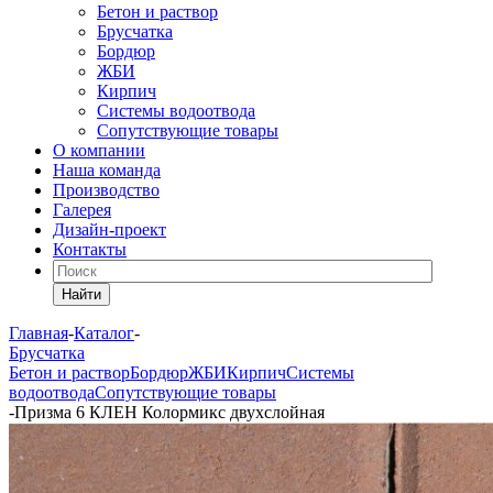
Бетон и раствор
Брусчатка
Бордюр
ЖБИ
Кирпич
Системы водоотвода
Сопутствующие товары
О компании
Наша команда
Производство
Галерея
Дизайн-проект
Контакты
Найти
Главная
-
Каталог
-
Брусчатка
Бетон и раствор
Бордюр
ЖБИ
Кирпич
Системы
водоотвода
Сопутствующие товары
-
Призма 6 КЛЕН Колормикс двухслойная