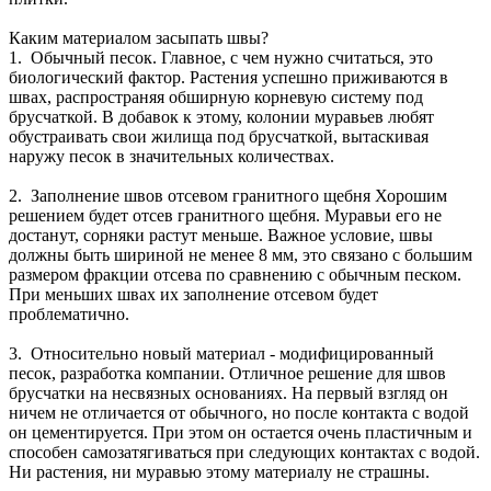
Каким материалом засыпать швы?
1. Обычный песок. Главное, с чем нужно считаться, это
биологический фактор. Растения успешно приживаются в
швах, распространяя обширную корневую систему под
брусчаткой. В добавок к этому, колонии муравьев любят
обустраивать свои жилища под брусчаткой, вытаскивая
наружу песок в значительных количествах.
2. Заполнение швов отсевом гранитного щебня Хорошим
решением будет отсев гранитного щебня. Муравьи его не
достанут, сорняки растут меньше. Важное условие, швы
должны быть шириной не менее 8 мм, это связано с большим
размером фракции отсева по сравнению с обычным песком.
При меньших швах их заполнение отсевом будет
проблематично.
3. Относительно новый материал - модифицированный
песок, разработка компании. Отличное решение для швов
брусчатки на несвязных основаниях. На первый взгляд он
ничем не отличается от обычного, но после контакта с водой
он цементируется. При этом он остается очень пластичным и
способен самозатягиваться при следующих контактах с водой.
Ни растения, ни муравью этому материалу не страшны.