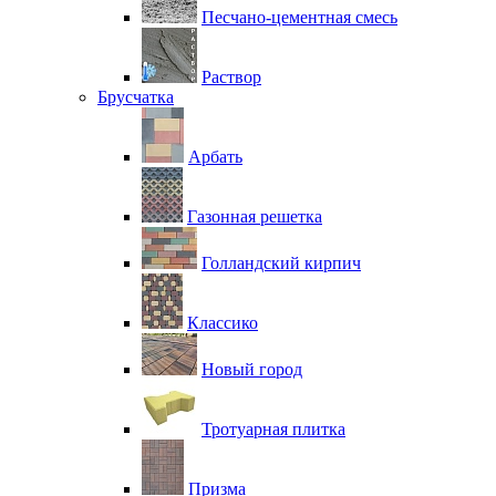
Песчано-цементная смесь
Раствор
Брусчатка
Арбать
Газонная решетка
Голландский кирпич
Классико
Новый город
Тротуарная плитка
Призма